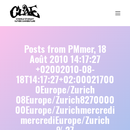
Posts from PMmer, 18
Août 2010 14:17:27
+02002010-08-
18T14:17:27+02:00021700
0Europe/Zurich
08Europe/Zurich8270000
00Europe/Zurichmercredi
mercrediEurope/Zurich
%27