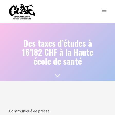
Des taxes d’études à
16'182 CHF à la Haute
école de santé
Communiqué de presse