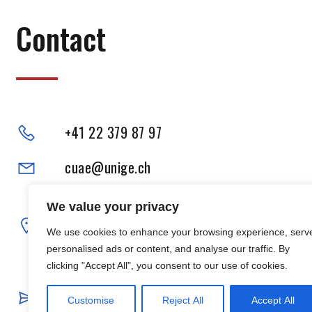
Contact
+41 22 379 87 97
cuae@unige.ch
Adresse physique :
We value your privacy
102, Boulevard Carl-Vogt
We use cookies to enhance your browsing experience, serv
1205 Genève
personalised ads or content, and analyse our traffic. By
clicking "Accept All", you consent to our use of cookies.
Adresse postale :
40, Boulevard du Pont-d’Arve
Customise
Reject All
Accept All