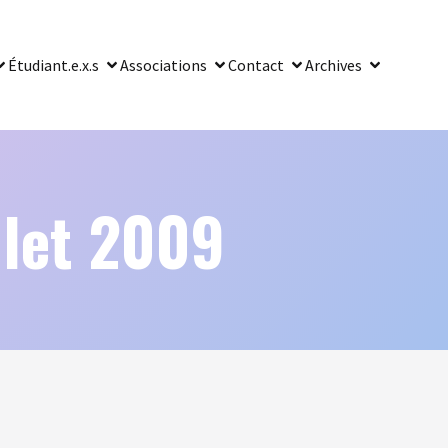
Étudiant.e.x.s
Associations
Contact
Archives
llet 2009