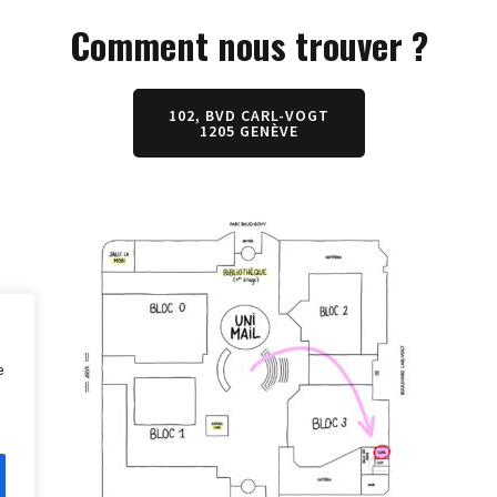
Comment nous trouver ?
102, BVD CARL-VOGT
1205 GENÈVE
e