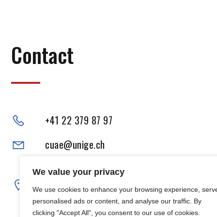
Contact
+41 22 379 87 97
cuae@unige.ch
Adresse physique :
We value your privacy
102, Boulevard Carl-Vogt
We use cookies to enhance your browsing experience, serv
1205 Genève
personalised ads or content, and analyse our traffic. By
clicking "Accept All", you consent to our use of cookies.