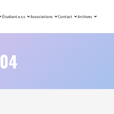
Étudiant.e.x.s
Associations
Contact
Archives
004