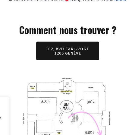
Comment nous trouver ?
102, BVD CARL-VOGT
1205 GENÈVE
e