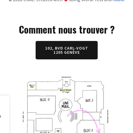
Comment nous trouver ?
102, BVD CARL-VOGT
1205 GENÈVE
e