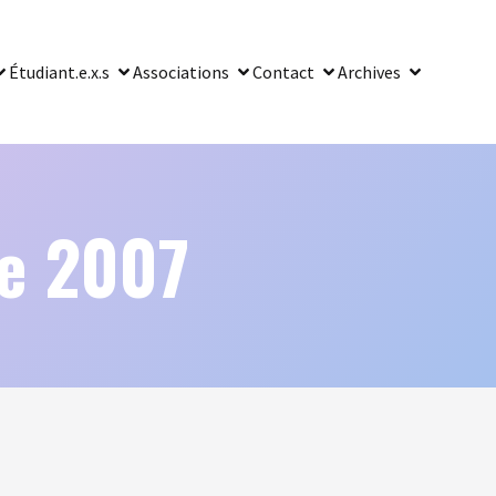
Étudiant.e.x.s
Associations
Contact
Archives
re 2007