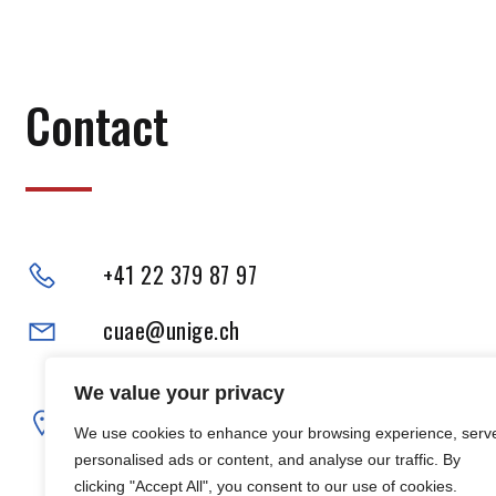
Contact
+41 22 379 87 97
cuae@unige.ch
Adresse physique :
We value your privacy
102, Boulevard Carl-Vogt
We use cookies to enhance your browsing experience, serv
1205 Genève
personalised ads or content, and analyse our traffic. By
clicking "Accept All", you consent to our use of cookies.