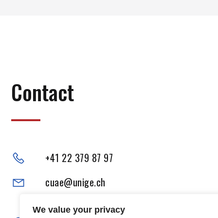
Contact
+41 22 379 87 97
cuae@unige.ch
Adresse physique :
We value your privacy