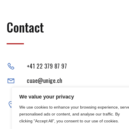
Contact
+41 22 379 87 97
cuae@unige.ch
Adresse physique :
We value your privacy
102, Boulevard Carl-Vogt
We use cookies to enhance your browsing experience, serv
1205 Genève
personalised ads or content, and analyse our traffic. By
clicking "Accept All", you consent to our use of cookies.
Adresse postale :