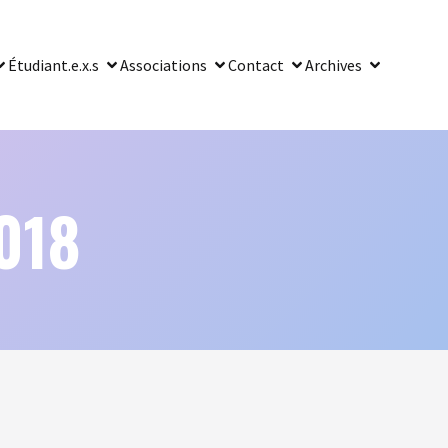
Étudiant.e.x.s
Associations
Contact
Archives
018