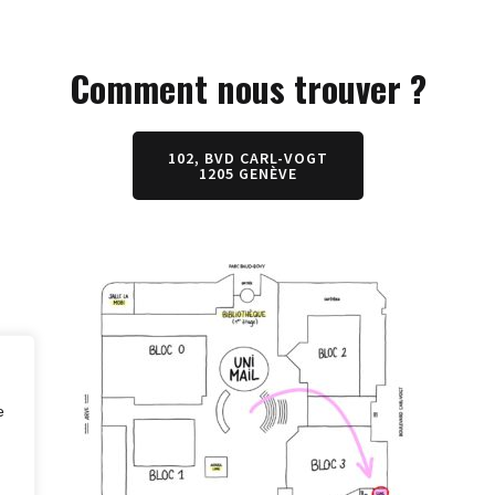
Comment nous trouver ?
102, BVD CARL-VOGT
1205 GENÈVE
e