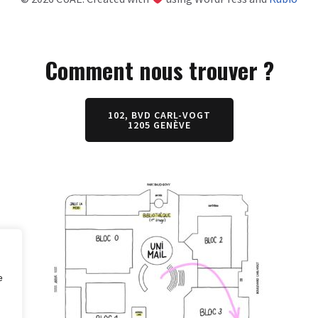
Comment nous trouver ?
102, BVD CARL-VOGT
1205 GENÈVE
e