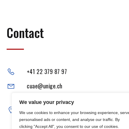
Contact
+41 22 379 87 97
cuae@unige.ch
Adresse physique :
We value your privacy
102, Boulevard Carl-Vogt
We use cookies to enhance your browsing experience, serv
1205 Genève
personalised ads or content, and analyse our traffic. By
clicking "Accept All", you consent to our use of cookies.