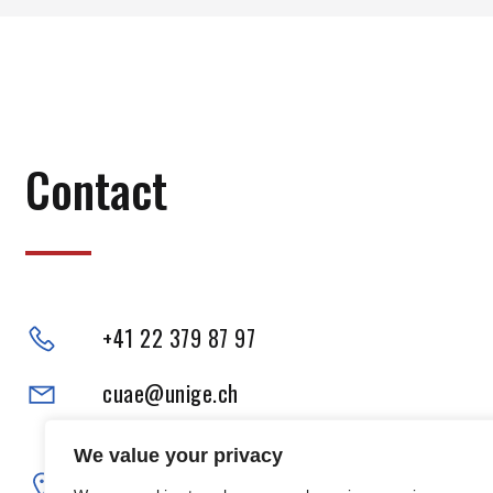
Contact
+41 22 379 87 97
cuae@unige.ch
Adresse physique :
We value your privacy
102, Boulevard Carl-Vogt