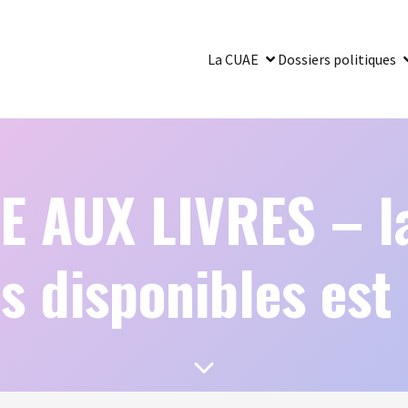
La CUAE
Dossiers politiques
 AUX LIVRES – la 
s disponibles est 