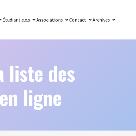
Étudiant.e.x.s
Associations
Contact
Archives
liste des
en ligne