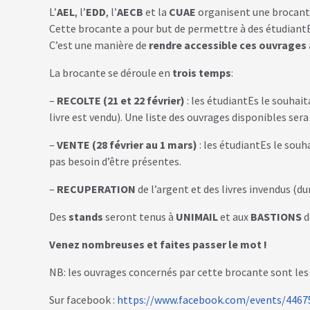
L’
AEL
, l’
EDD
, l’
AECB
et la
CUAE
organisent une brocante
Cette brocante a pour but de permettre à des étudiantEs d
C’est une manière de
rendre accessible ces ouvrages 
La brocante se déroule en
trois temps
:
–
RECOLTE
(21 et 22 février)
: les étudiantEs le souhait
livre est vendu). Une liste des ouvrages disponibles sera
–
VENTE (28 février au 1 mars)
: les étudiantEs
le souh
pas besoin d’être présentes.
–
RECUPERATION
de l’argent et des livres invendus (d
Des
stands
seront tenus à
UNIMAIL
et aux
BASTIONS
d
Venez nombreuses et faites passer le mot !
NB: les ouvrages concernés par cette brocante sont les l
Sur facebook :
https://www.facebook.com/events/4467