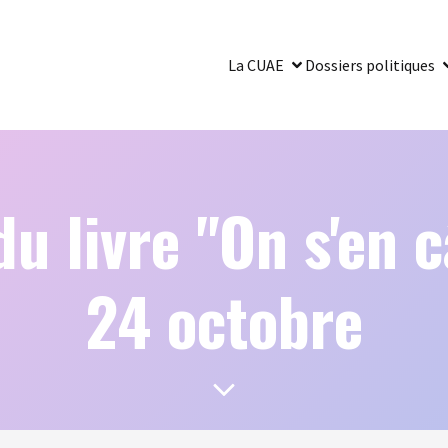
La CUAE
Dossiers politiques
u livre "On s'en c
24 octobre