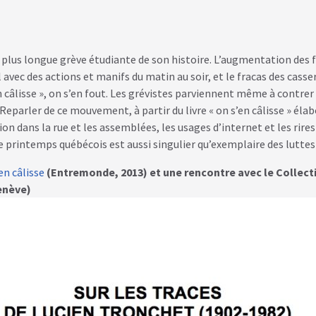
 plus longue grève étudiante de son histoire. L’augmentation des f
vec des actions et manifs du matin au soir, et le fracas des casser
en câlisse », on s’en fout. Les grévistes parviennent même à contrer 
arler de ce mouvement, à partir du livre « on s’en câlisse » élabo
on dans la rue et les assemblées, les usages d’internet et les rires 
e printemps québécois est aussi singulier qu’exemplaire des luttes
en câlisse
(Entremonde, 2013) et une rencontre avec le Collecti
Genève)