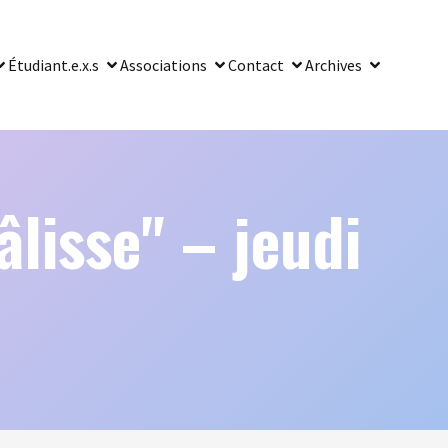
Étudiant.e.x.s
Associations
Contact
Archives
âlisse" – jeudi