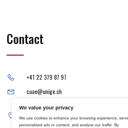
Contact
+41 22 379 87 97
cuae@unige.ch
Adresse physique :
We value your privacy
102, Boulevard Carl-Vogt
We use cookies to enhance your browsing experience, serv
1205 Genève
personalised ads or content, and analyse our traffic. By