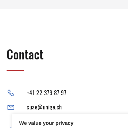
Contact
+41 22 379 87 97
cuae@unige.ch
Adresse physique :
We value your privacy