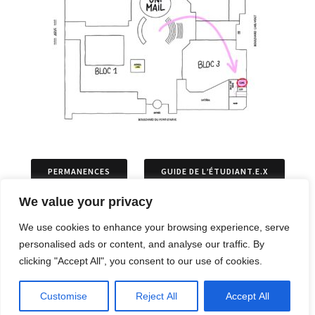
PERMANENCES
GUIDE DE L’ÉTUDIANT.E.X
We value your privacy
ASSOCIATIONS
PERMIS DE SÉJOURS
We use cookies to enhance your browsing experience, serve
personalised ads or content, and analyse our traffic. By
ARTICLES
OPPOSITIONS ET RECOURS
clicking "Accept All", you consent to our use of cookies.
Customise
Reject All
Accept All
ARCHIVES