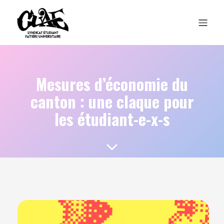
Mesures d’économie du
canton : une claque pour
les étudiant-e-x-s