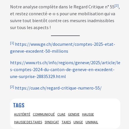
[2]
Notre analyse complète dans le Regard Critique n° 55
,
et restez connecté-e-x-s pour une mobilisation qui va
suivre tout bientôt contre ces mesures inadmissibles
sur tous les aspects !
[1]
https://www.ge.ch/document/comptes-2025-etat-
geneve-excedent-50-millions
https://www.rts.ch/info/regions/geneve/2025/article/le
s-comptes-2024-du-canton-de-geneve-en-excedent-
une-surprise-28835329.html
[2]
https://cuae.ch/regard-critique-numero-55/
TAGS
AUSTÉRITÉ
COMMUNIQUÉ
CUAE
GENEVE
HAUSSE
HAUSSE DES TAXES
SYNDICAT
TAXES
UNIGE
UNIMAIL