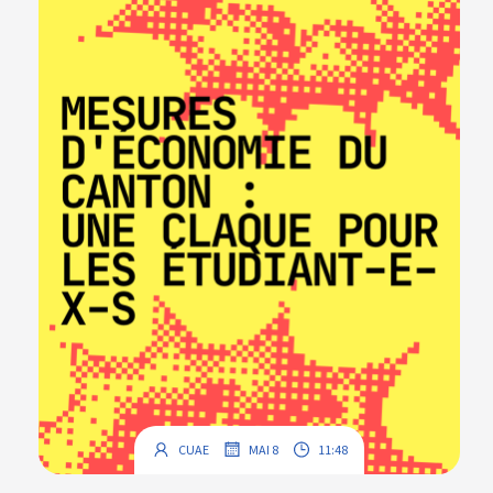
.
.
CUAE
MAI 8
11:48