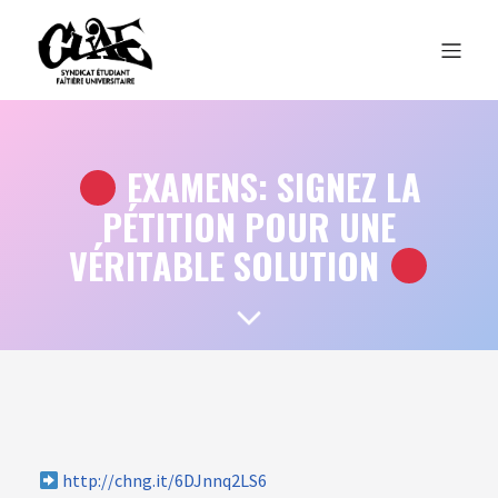
EXAMENS: SIGNEZ LA
PÉTITION POUR UNE
VÉRITABLE SOLUTION
http://chng.it/6DJnnq2LS6