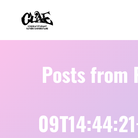
Posts from 
09T14:44:2