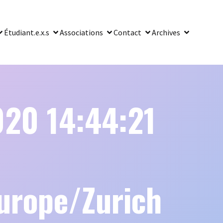
Étudiant.e.x.s
Associations
Contact
Archives
020 14:44:21
rope/Zurich