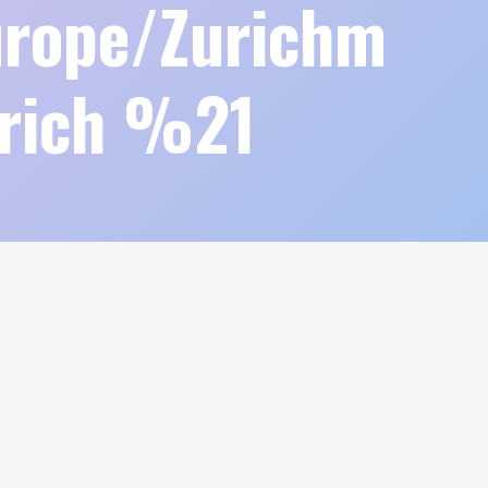
rope/Zurichm
urich %21