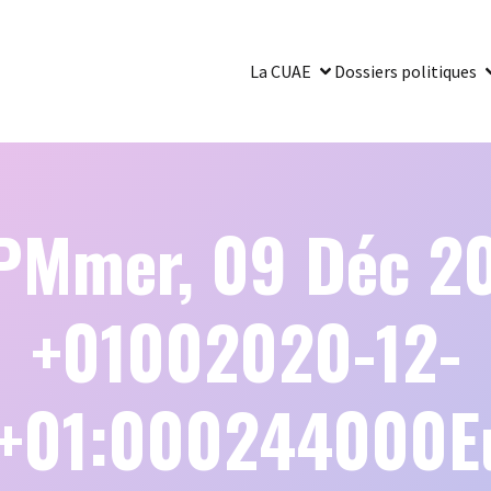
La CUAE
Dossiers politiques
PMmer, 09 Déc 2
+01002020-12-
1+01:000244000Eu