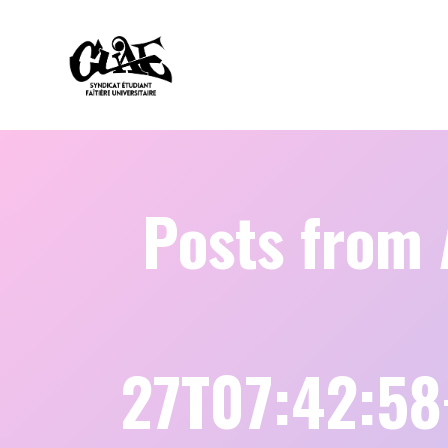
Posts from
27T07:42:5