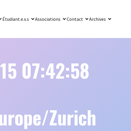
Étudiant.e.x.s
Associations
Contact
Archives
15 07:42:58
rope/Zurich