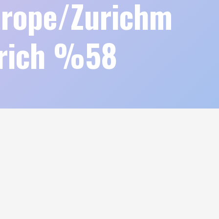
rope/Zurichm
urich %58