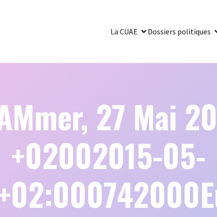
La CUAE
Dossiers politiques
 AMmer, 27 Mai 20
+02002015-05-
8+02:000742000Eu