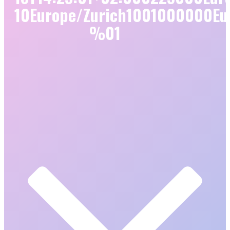
10Europe/Zurich1001000000Eu
%01