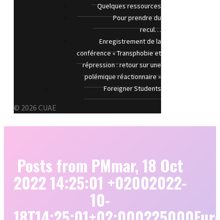
Quelques ressources
Pour prendre du
recul…
Enregistrement de la
conférence « Transphobie et
répression : retour sur une
polémique réactionnaire »
Foreigner Students
© 2026 CUAE
Posts from PMmar, 18 Oct
2022 14:25:01 +02002022-
10-
18T14:25:01+02:000225000Euro