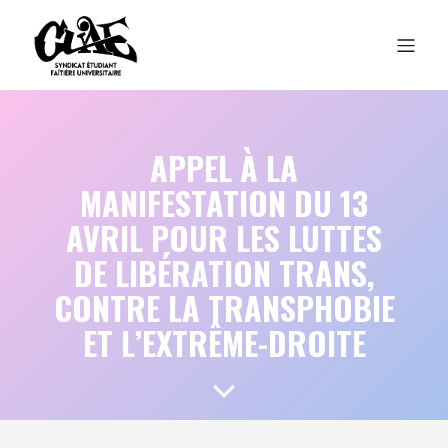
APPEL À LA
MANIFESTATION DU 13
AVRIL POUR LES LUTTES
DE LIBÉRATION TRANS,
CONTRE LA TRANSPHOBIE
ET L’EXTRÊME-DROITE