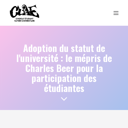
Adoption du statut de
l'université : le mépris de
Charles Beer pour la
participation des
étudiantes