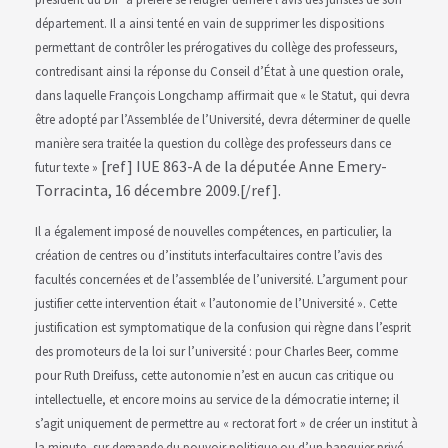
département. Il a ainsi tenté en vain de supprimer les dispositions
permettant de contrôler les prérogatives du collège des professeurs,
contredisant ainsi la réponse du Conseil d’État à une question orale,
dans laquelle François Longchamp affirmait que « le Statut, qui devra
être adopté par l’Assemblée de l’Université, devra déterminer de quelle
manière sera traitée la question du collège des professeurs dans ce
[ref] IUE 863-A de la députée Anne Emery-
futur texte »
Torracinta, 16 décembre 2009.[/ref].
Il a également imposé de nouvelles compétences, en particulier, la
création de centres ou d’instituts interfacultaires contre l’avis des
facultés concernées et de l’assemblée de l’université. L’argument pour
justifier cette intervention était « l’autonomie de l’Université ». Cette
justification est symptomatique de la confusion qui règne dans l’esprit
des promoteurs de la loi sur l’université : pour Charles Beer, comme
pour Ruth Dreifuss, cette autonomie n’est en aucun cas critique ou
intellectuelle, et encore moins au service de la démocratie interne; il
s’agit uniquement de permettre au « rectorat fort » de créer un institut à
la minute, sur demande du pouvoir politique ou d’un banquier privé