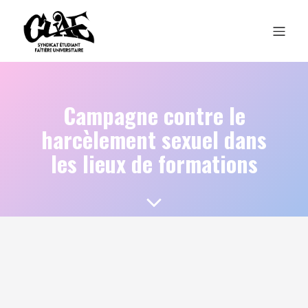
Campagne contre le
harcèlement sexuel dans
les lieux de formations