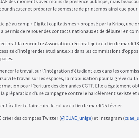
AE des moments avec moins de présence publique, mais beaucoup d
s pour discuter et préparer le semestre de printemps ainsi que pou
pé au camp « Digital capitalismes » proposé par la Kripo, une org
a permis de renouer des contacts nationaux et de débuter en com
ctorat la rencontre Association-réctorat qui a eu lieu le mardi 18
écessité d’intégrer des étudiant.e.x s dans les commissions d’oppo
spaces.
encer le travail sur l’intégration d’étudiant.e.xs dans les commiss
suivi le travail sur les espaces, la mobilisation pour la grève du 1
e formation pour l’écriture des demandes CGTF. Elle a également ob
 la préparation d’une campagne contre le harcèlement sexiste et 
 à aller te faire cuire le cul » a eu lieu le mardi 25 février.
AE créer des comptes Twitter (
@CUAE_unige
) et Instagram (
cuae_