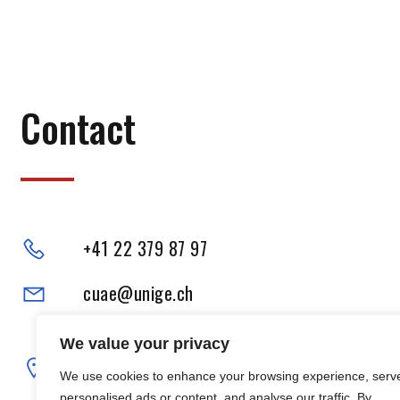
Contact
+41 22 379 87 97
cuae@unige.ch
Adresse physique :
We value your privacy
102, Boulevard Carl-Vogt
We use cookies to enhance your browsing experience, serv
1205 Genève
personalised ads or content, and analyse our traffic. By