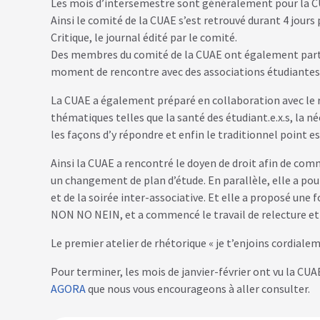
Les mois d’intersemestre sont généralement pour la CU
Ainsi le comité de la CUAE s’est retrouvé durant 4 jour
Critique, le journal édité par le comité.
Des membres du comité de la CUAE ont également partici
moment de rencontre avec des associations étudiantes 
La CUAE a également préparé en collaboration avec le re
thématiques telles que la santé des étudiant.e.x.s, la n
les façons d’y répondre et enfin le traditionnel point e
Ainsi la CUAE a rencontré le doyen de droit afin de comm
un changement de plan d’étude. En parallèle, elle a pour
et de la soirée inter-associative. Et elle a proposé un
NON NO NEIN, et a commencé le travail de relecture et
Le premier atelier de rhétorique « je t’enjoins cordialement
Pour terminer, les mois de janvier-février ont vu la CU
AGORA
que nous vous encourageons à aller consulter.