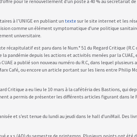
 d’offre pour le renouvellement d’un poste à 40 % au secrétariat 
itaires à l’UNIGE en publiant un
texte
sur le site internet et les ré
écision comme un élément symptomatique d’une politique sanitaire
tement universitaire.
 récapitulatif est paru dans le Num.° 51 du Regard Critique (R.C c
de la pandémie depuis les actions et activités menées par la CUAE, e
a CUAE a publié son nouveau numéro du R.C, dans lequel plusieurs 
Marx Café, ou encore un article portant sur les liens entre Philip 
ritique a eu lieu le 10 mars à la cafétéria des Bastions, qui depui
ment a permis de présenter les différents articles figurant dans le R
e et s’est tenue du lundi au jeudi dans le hall d’uniMail. Des livr
ué.e.x.s (AD) du semestre de printemps. Plusieurs points ont été 