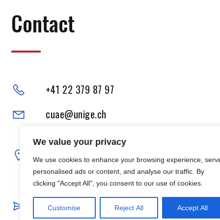
Contact
+41 22 379 87 97
cuae@unige.ch
Adresse physique :
We value your privacy
102, Boulevard Carl-Vogt
We use cookies to enhance your browsing experience, serv
1205 Genève
personalised ads or content, and analyse our traffic. By
clicking "Accept All", you consent to our use of cookies.
Adresse postale :
40, Boulevard du Pont-d’Arve
Customise
Reject All
Accept All
1205 Genève