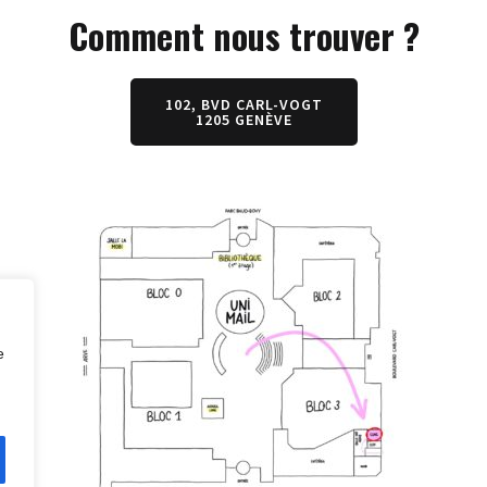
Comment nous trouver ?
102, BVD CARL-VOGT
1205 GENÈVE
e