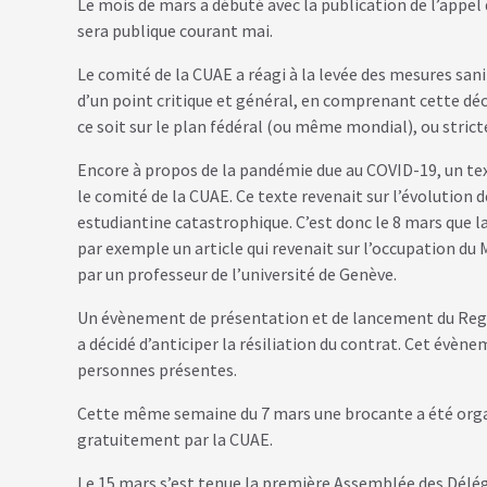
Le mois de mars a débuté avec la publication de l’appel
sera publique courant mai.
Le comité de la CUAE a réagi à la levée des mesures san
d’un point critique et général, en comprenant cette d
ce soit sur le plan fédéral (ou même mondial), ou stric
Encore à propos de la pandémie due au COVID-19, un texte
le comité de la CUAE. Ce texte revenait sur l’évolution 
estudiantine catastrophique. C’est donc le 8 mars que l
par exemple un article qui revenait sur l’occupation du 
par un professeur de l’université de Genève.
Un évènement de présentation et de lancement du Regard C
a décidé d’anticiper la résiliation du contrat. Cet évène
personnes présentes.
Cette même semaine du 7 mars une brocante a été organisé
gratuitement par la CUAE.
Le 15 mars s’est tenue la première Assemblée des Délég