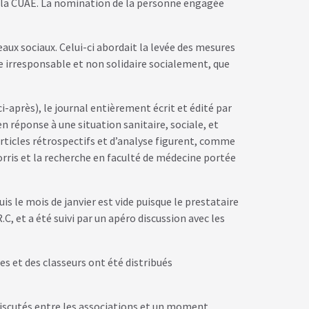
de la CUAE. La nomination de la personne engagée
seaux sociaux. Celui-ci abordait la levée des mesures
 irresponsable et non solidaire socialement, que
i-après), le journal entièrement écrit et édité par
n réponse à une situation sanitaire, sociale, et
articles rétrospectifs et d’analyse figurent, comme
Morris et la recherche en faculté de médecine portée
s le mois de janvier est vide puisque le prestataire
.C, et a été suivi par un apéro discussion avec les
es et des classeurs ont été distribués
discutés entre les associations et un moment