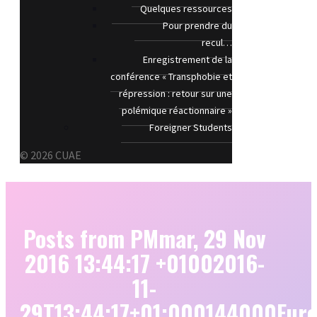
Quelques ressources
Pour prendre du
recul…
Enregistrement de la
conférence « Transphobie et
répression : retour sur une
polémique réactionnaire »
Foreigner Students
© 2026 CUAE
Posts from PMmar, 29 Nov
2016 13:44:17 +01002016-
11-
29T13:44:17+01:000144000Euro