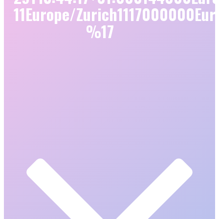
11Europe/Zurich1117000000Eur
%17