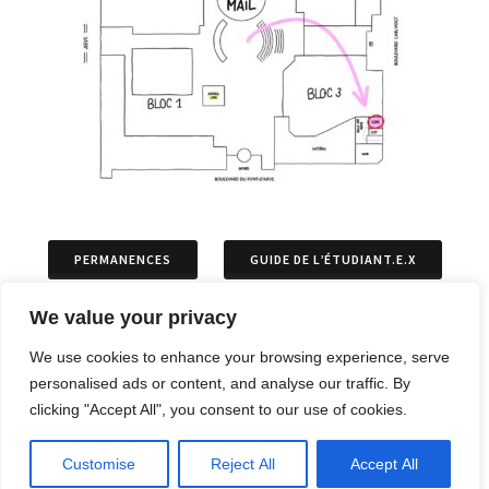
PERMANENCES
GUIDE DE L’ÉTUDIANT.E.X
We value your privacy
ASSOCIATIONS
PERMIS DE SÉJOURS
We use cookies to enhance your browsing experience, serve
personalised ads or content, and analyse our traffic. By
ARTICLES
OPPOSITIONS ET RECOURS
clicking "Accept All", you consent to our use of cookies.
ARCHIVES
Customise
Reject All
Accept All