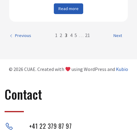
Read more
1
2
3
4
5
…
21
Previous
Next
© 2026 CUAE. Created with
using WordPress and
Kubio
Contact
+41 22 379 87 97