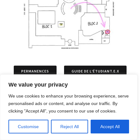
PERMANENCES
GUIDE DE L’ÉTUDIANT.E.X
We value your privacy
ASSOCIATIONS
PERMIS DE SÉJOURS
We use cookies to enhance your browsing experience, serve
personalised ads or content, and analyse our traffic. By
ARTICLES
OPPOSITIONS ET RECOURS
clicking "Accept All", you consent to our use of cookies.
Customise
Reject All
Accept All
ARCHIVES